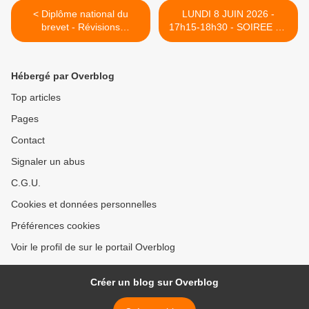
< Diplôme national du
LUNDI 8 JUIN 2026 -
brevet - Révisions
17h15-18h30 - SOIREE DE
encadrées par les
REFLEXION AUTOUR DU
professeurs.
REGLEMENT INTERIEUR >
Hébergé par Overblog
Top articles
Pages
Contact
Signaler un abus
C.G.U.
Cookies et données personnelles
Préférences cookies
Voir le profil de sur le portail Overblog
Créer un blog sur Overblog