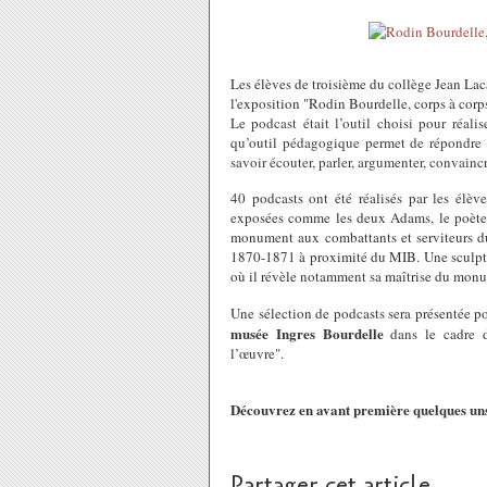
Les élèves de troisième du collège Jean Lac
l'exposition "Rodin Bourdelle, corps à cor
Le podcast était l’outil choisi pour réali
qu’outil pédagogique permet de répondre à 
savoir écouter, parler, argumenter, convaincr
40 podcasts ont été réalisés par les élèv
exposées comme les deux Adams, le poète et
monument aux combattants et serviteurs d
1870-1871 à proximité du MIB. Une sculptur
où il révèle notamment sa maîtrise du mon
Une sélection de podcasts sera présentée p
musée Ingres Bourdelle
dans le cadre de
l’œuvre".
Découvrez en avant première quelques uns 
Partager cet article