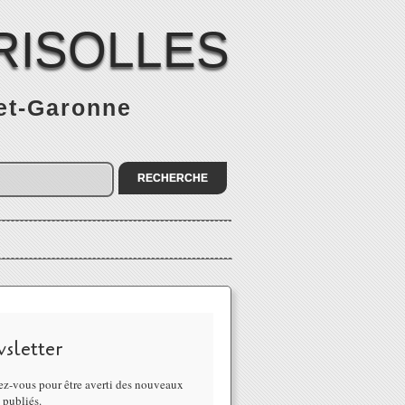
RISOLLES
-et-Garonne
sletter
z-vous pour être averti des nouveaux
s publiés.