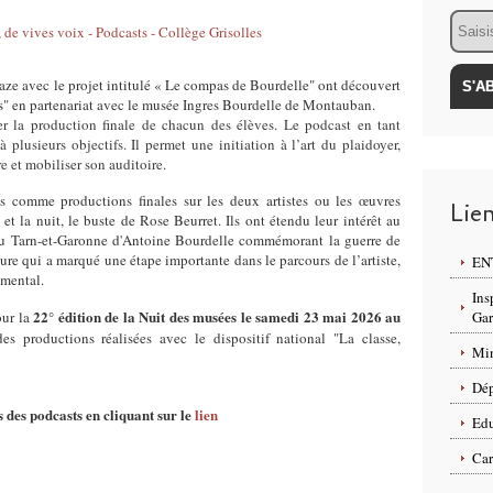
Email
aze avec le projet intitulé « Le compas de Bourdelle" ont découvert
ps" en partenariat avec le musée Ingres Bourdelle de Montauban.
ser la production finale de chacun des élèves. Le podcast en tant
plusieurs objectifs. Il permet une initiation à l’art du plaidoyer,
e et mobiliser son auditoire.
es comme productions finales sur les deux artistes ou les œuvres
Lie
 la nuit, le buste de Rose Beurret. Ils ont étendu leur intérêt au
u Tarn-et-Garonne d'Antoine Bourdelle commémorant la guerre de
e qui a marqué une étape importante dans le parcours de l’artiste,
ENT
umental.
Ins
22° édition de la Nuit des musées le samedi 23 mai 2026 au
our la
Ga
s productions réalisées avec le dispositif national "La classe,
Min
Dép
des podcasts en cliquant sur le
lien
Edu
Car