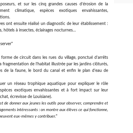
oseurs, et sur les cinq grandes causes d’érosion de la
gement climatique, espèces exotiques envahissantes,
tions.
ves ont ensuite réalisé un diagnostic de leur établissement :
es, hôtels à insectes, éclairages nocturnes…
server"
forme de circuit dans les rues du village, ponctué d’arrêts
 fragmentation de l’habitat illustrée par les jardins clôturés,
ges de la faune, le bord du canal et enfin le plan d’eau de
tuer un réseau trophique aquatique pour expliquer le rôle
spèces exotiques envahissantes et à fort impact sur leur
hat, écrevisse de Louisiane).
est de donner aux jeunes les outils pour observer, comprendre et
ements intéressants : on montre aux élèves ce qui fonctionne,
 peuvent eux-mêmes y contribuer.
"