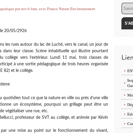
Email
, le 20/05/2926
s les rues autour du lac de Luché, vers le canal, un jour de
 dans leur classe. Scène inhabituelle qui illustre pourtant
Lie
u collège vers l’extérieur. Lundi 11 mai, trois classes de
rticipé à une sortie pédagogique de trois heures organisée
ENT
82) et le collège.
Ins
stème
Ga
Min
du quotidien tout ce que la nature en ville ou près d’une ville
Dép
tionne un écosystème, pourquoi un grillage peut être un
de végétaliser une rue, etc.
Edu
ellucci, professeur de SVT au collège, et animée par Kévin
Car
 par une mise au point sur le fonctionnement du vivant,