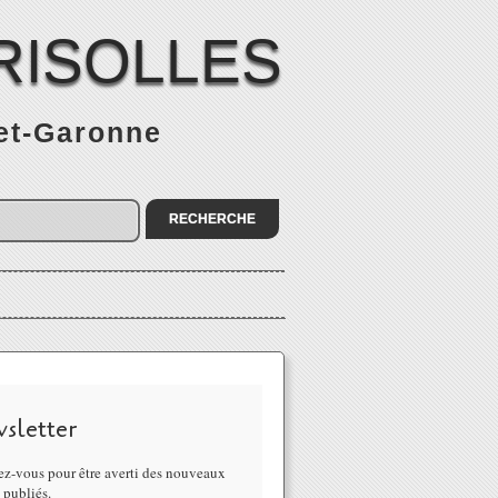
RISOLLES
-et-Garonne
sletter
z-vous pour être averti des nouveaux
s publiés.