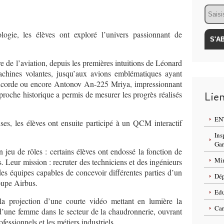
Email
ogie, les élèves ont exploré l’univers passionnant de
re de l’aviation, depuis les premières intuitions de
Léonard
achines volantes, jusqu’aux avions emblématiques ayant
corde
ou encore
Antonov An-225 Mriya
, impressionnant
approche historique a permis de mesurer les progrès réalisés
Lie
ENT
ises, les élèves ont ensuite participé à un QCM interactif
Ins
Ga
jeu de rôles : certains élèves ont endossé la fonction de
Min
 Leur mission : recruter des techniciens et des ingénieurs
 des équipes capables de concevoir différentes parties d’un
Dép
roupe
Airbus
.
Edu
la projection d’une courte vidéo mettant en lumière la
Car
 d’une femme dans le secteur de la chaudronnerie, ouvrant
ofessionnels et les métiers industriels.