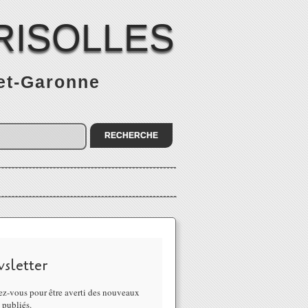
RISOLLES
-et-Garonne
sletter
z-vous pour être averti des nouveaux
s publiés.