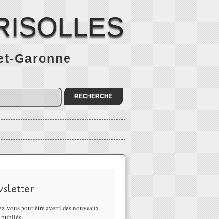
RISOLLES
-et-Garonne
sletter
z-vous pour être averti des nouveaux
s publiés.