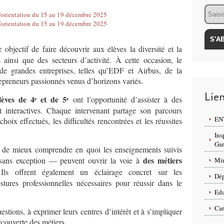
Email
objectif de faire découvrir aux élèves la diversité et la
 ainsi que des secteurs d’activité. À cette occasion, le
 de grandes entreprises, telles qu’EDF et Airbus, de la
epreneurs passionnés venus d’horizons variés.
Lie
élèves de 4ᵉ et de 5ᵉ
ont l’opportunité d’assister à des
et interactives. Chaque intervenant partage son parcours
ENT
choix effectués, les difficultés rencontrées et les réussites
Ins
Ga
 de mieux comprendre en quoi les enseignements suivis
des métiers
 sans exception — peuvent ouvrir la voie à
Min
. Ils offrent également un éclairage concret sur les
Dép
stures professionnelles nécessaires pour réussir dans le
Edu
Car
estions, à exprimer leurs centres d’intérêt et à s’impliquer
couverte des métiers.