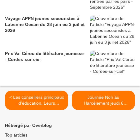
Voyage APPN jeunes secouristes à
Labenne Ocean du 28 juin eu 3 juillet
2026
Prix Val Cérou de littérature jeunesse
- Cordes-sur-ciel
< Les conseillers principaux
Journée Non au
d'éducation. Leurs
Harcèlement jeudi 6
missions. Mme DOBLER et
novembre 2025 >
Mme DALENS
Hébergé par Overblog
Top articles