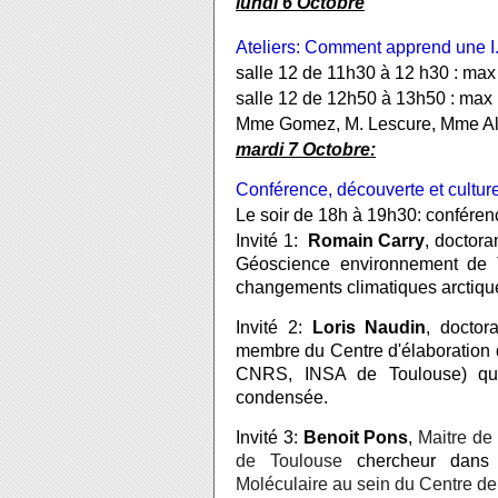
lundi 6 Octobre
Ateliers: Comment apprend une I
salle 12 de 11h30 à 12 h30 : max
salle 12 de 12h50 à 13h50 : max
Mme Gomez, M. Lescure, Mme Alad
mardi 7 Octobre:
Conférence, découverte et culture
Le soir de 18h à 19h30: conférenc
Invité 1:  
Romain Carry
, doctora
Géoscience environnement de T
changements climatiques arctiques
Invité 2: 
Loris Naudin
, doctor
membre du Centre d'élaboration d
CNRS, INSA de Toulouse) qui 
condensée.
Invité 3: 
Benoit Pons
,
 Maitre de
de Toulouse
 chercheur dans
Moléculaire au sein du Centre de 