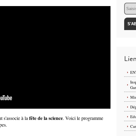
Email
Lie
ENT
Ins
Ga
Min
Dép
Edu
fête de la science
t s'associe à la
. Voici le programme
ipes.
Car