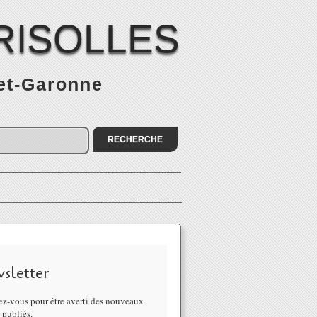
RISOLLES
-et-Garonne
sletter
z-vous pour être averti des nouveaux
s publiés.